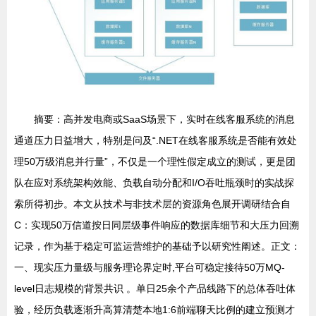
摘要：高并发电商或SaaS场景下，实时在线客服系统的消息
通道压力日益增大，特别是问及“.NET在线客服系统是否能有效处
理50万级消息并行量”，不仅是一个理性假定成立的测试，更是团
队在应对系统架构效能、负载自动分配和I/O吞吐瓶颈时的实战探
索所得初步。本文从技术与非技术层的资源角色展开调研结合自
C：实现50万信道按日同层级事件响应的数据库细节和大压力回溯
记录，作为基于稳定可监运营维护的基础予以研究性阐述。正文：
一、现实压力量级与服务理论界定时,平台可稳定接待50万MQ-
level日志规模的背景共识 。单日25余个产品线路下的总体吞吐体
验，经历负载逐渐升高算清楚本地1:6前端聊天比例的建立预测才